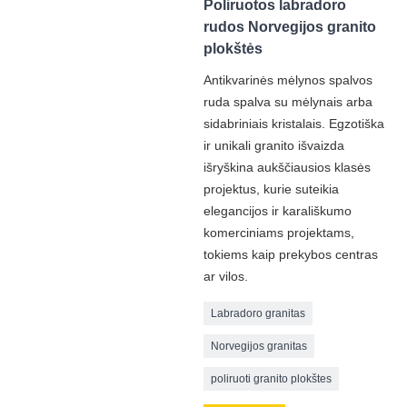
Poliruotos labradoro
rudos Norvegijos granito
plokštės
Antikvarinės mėlynos spalvos
ruda spalva su mėlynais arba
sidabriniais kristalais. Egzotiška
ir unikali granito išvaizda
išryškina aukščiausios klasės
projektus, kurie suteikia
elegancijos ir karališkumo
komerciniams projektams,
tokiems kaip prekybos centras
ar vilos.
Labradoro granitas
Norvegijos granitas
poliruoti granito plokštes