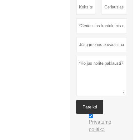
Pateikti
Privatumo
politika