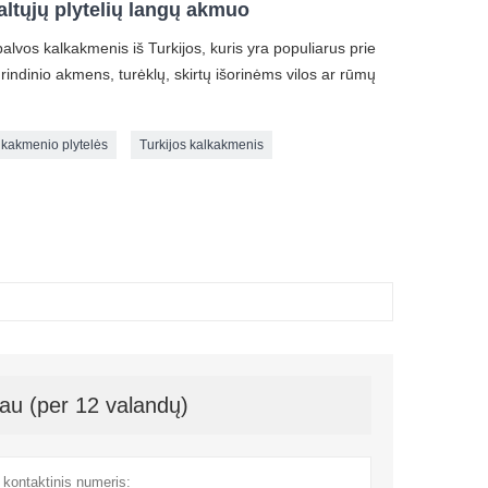
ltųjų plytelių langų akmuo
alvos kalkakmenis iš Turkijos, kuris yra populiarus prie
indinio akmens, turėklų, skirtų išorinėms vilos ar rūmų
lkakmenio plytelės
Turkijos kalkakmenis
au (per 12 valandų)