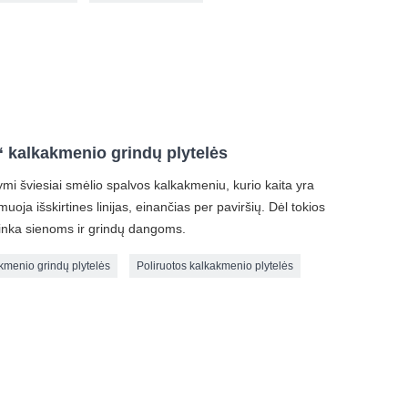
 kalkakmenio grindų plytelės
 šviesiai smėlio spalvos kalkakmeniu, kurio kaita yra
uoja išskirtines linijas, einančias per paviršių. Dėl tokios
tinka sienoms ir grindų dangoms.
kmenio grindų plytelės
Poliruotos kalkakmenio plytelės