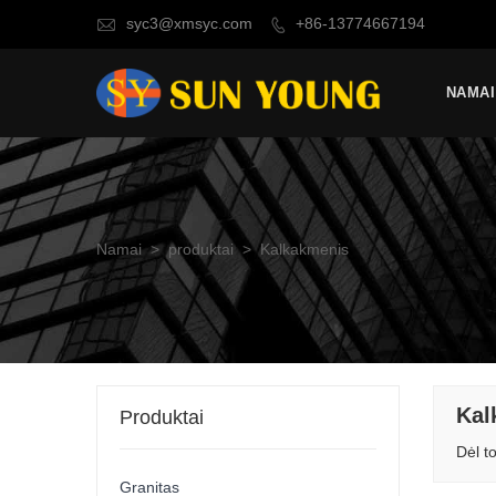
syc3@xmsyc.com
+86-13774667194


NAMAI
Namai
>
produktai
>
Kalkakmenis
Kal
Produktai
Dėl t
Granitas