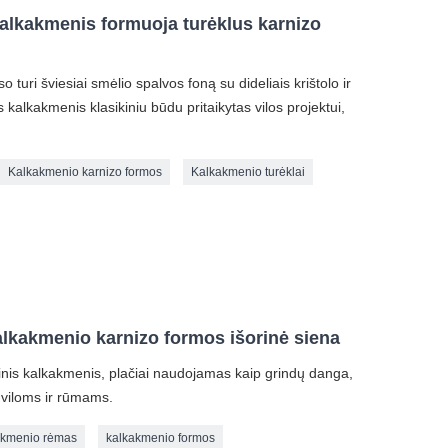
alkakmenis formuoja turėklus karnizo
 turi šviesiai smėlio spalvos foną su dideliais krištolo ir
 kalkakmenis klasikiniu būdu pritaikytas vilos projektui,
Kalkakmenio karnizo formos
Kalkakmenio turėklai
alkakmenio karnizo formos išorinė siena
inis kalkakmenis, plačiai naudojamas kaip grindų danga,
 viloms ir rūmams.
akmenio rėmas
kalkakmenio formos