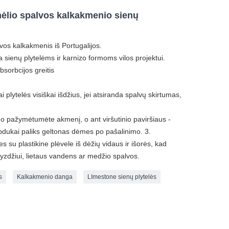
ėlio spalvos kalkakmenio sienų
os kalkakmenis iš Portugalijos.
a sienų plytelėms ir karnizo formoms vilos projektui.
bsorbcijos greitis
i plytelės visiškai išdžius, jei atsiranda spalvų skirtumas,
no pažymėtumėte akmenį, o ant viršutinio paviršiaus -
lipdukai paliks geltonas dėmes po pašalinimo. 3.
s su plastikine plėvele iš dėžių vidaus ir išorės, kad
vyzdžiui, lietaus vandens ar medžio spalvos.
s
Kalkakmenio danga
LImestone sienų plytelės