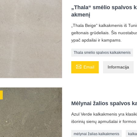
„Thala“ smėlio spalvos k
akmenį
„Thala Beige“ kalkakmenis iš Tuniso
geltonais grūdeliais. Šis nuostabus
ypač apdailai ir kampams.
Thala smėlio spalvos kalkakmenis

Email
Informacija
Mėlynai žalios spalvos k
Azul Verde kalkakmenis yra klasik
išorinių sienų apmušalai ir formos
mėlynai žalias kalkakmenis
kalk