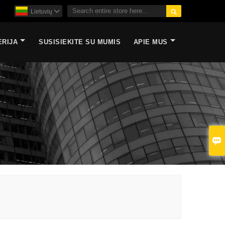

Lietuvių

ERIJA
SUSISIEKITE SU MUMIS
APIE MUS
