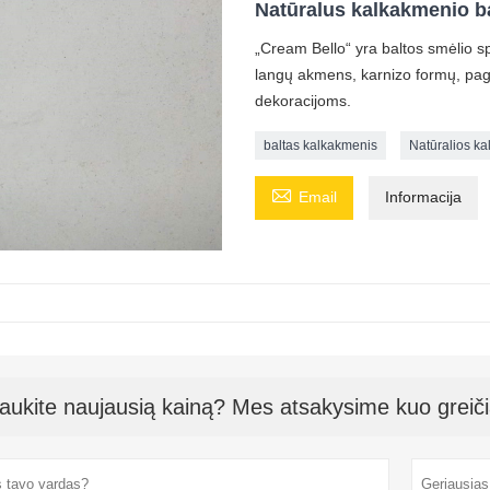
Natūralus kalkakmenio ba
„Cream Bello“ yra baltos smėlio sp
langų akmens, karnizo formų, pagr
dekoracijoms.
baltas kalkakmenis
Natūralios ka

Email
Informacija
aukite naujausią kainą? Mes atsakysime kuo greiči