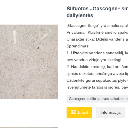
Šlifuotos „Gascogne“ sm
dailylentės
„Gascogne Beige“ yra smėlio spalv
Privalumai: Klasikinė smėlio spalv
Charakteristika: Didelis vandens a
Sprendimas:
1. Užtepkite vandens sandariklį, ka
nes vanduo viduje yra skirtingi
2. Naudokite kreidelę, kad ant šo
lipnios etiketės; priešingu atveju 
Uždenkite gerai supakuotas plytele
išvengtumėte taršos iš išorės, pa
Gascogne smėlio spalvos kalkakmeni

Email
Informacija