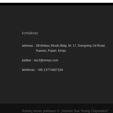
kontaktas
adresas :
2B blokas, Moufu Bldg, Nr. 17, Xiangxing 1st Road,
Xiamen, Fujian, Kinija
paštas :
syc3@xmsyc.com
telefonas :
+86-13774667194
Autorių teisės priklauso © „Xiamen Sun Young Corporation“.