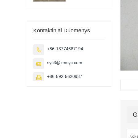
Kontaktiniai Duomenys
+86-13774667194

syc3@xmsyc.com

+86-592-5620987

G