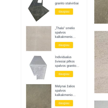
granito stalviršiai
daugiau
„Thala“ smėlio
spalvos
kalkakmenis
formuoja turėklus
daugiau
karnizo akmenį
Individualus
šviesiai pilkos
spalvos granito
peizažinis akmens
daugiau
suolas
Mėlynai žalios
spalvos
kalkakmenio
karnizo formos
daugiau
išorinė siena