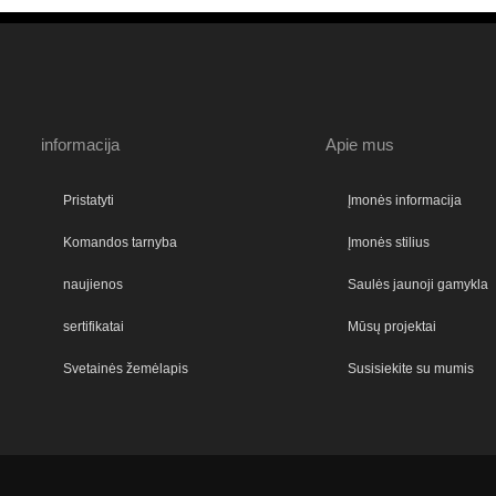
informacija
Apie mus
Pristatyti
Įmonės informacija
Komandos tarnyba
Įmonės stilius
naujienos
Saulės jaunoji gamykla
sertifikatai
Mūsų projektai
Svetainės žemėlapis
Susisiekite su mumis