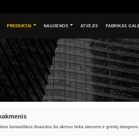
PRODUKTAI
NAUJIENOS
ATVEJIS
FABRIKAS GAL
kakmenis
okios fantastiškos išvaizdos šis akmuo tinka sienoms ir grindų dangoms