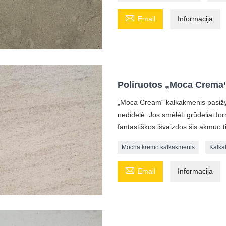

Email
Informacija
Poliruotos „Moca Crema“
„Moca Cream“ kalkakmenis pasižymi
nedidelė. Jos smėlėti grūdeliai form
fantastiškos išvaizdos šis akmuo 
Mocha kremo kalkakmenis
Kalka

Email
Informacija